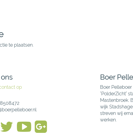
e
tie te plaatsen.
 ons
Boer Pell
ontact op
Boer Pelleboer 
s
"PolderZicht" s
Mastenbroek. Bo
48508472
wijk Stadshagen
@boerpelleboer.nl
streven wij er
werken.