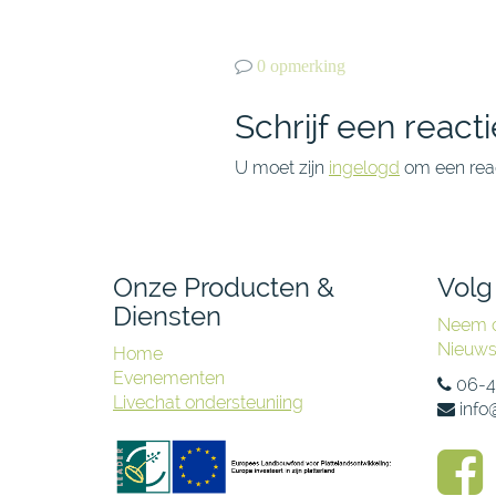
0 opmerking
Schrijf een reacti
U moet zijn
ingelogd
om een reac
Onze Producten &
Volg
Diensten
Neem c
Nieuw
Home
Evenementen
06-
Livechat ondersteuniing
info