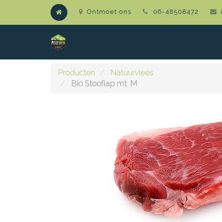
Ontmoet ons
06-48508472
Producten
Natuurvlees
Bio Stooflap mt: M