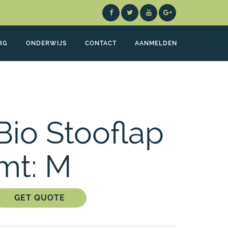
RG
ONDERWIJS
CONTACT
AANMELDEN
Bio Stooflap
mt: M
GET QUOTE