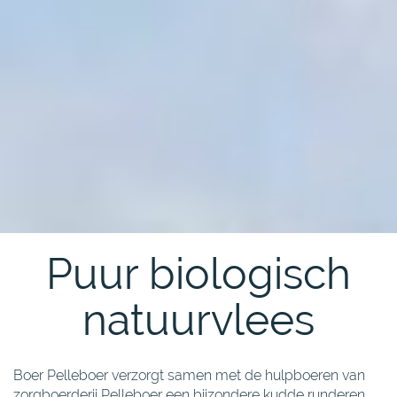
Soepvlees (voor ca 6 porties) - poulet/gehakt, mergpijp,
schenkel
Puur biologisch
natuurvlees
Boer Pelleboer verzorgt samen met de hulpboeren van
zorgboerderij Pelleboer een bijzondere kudde runderen.