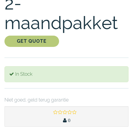
2-
maandpakket
GET QUOTE
In Stock
Niet goed, geld terug garantie
0