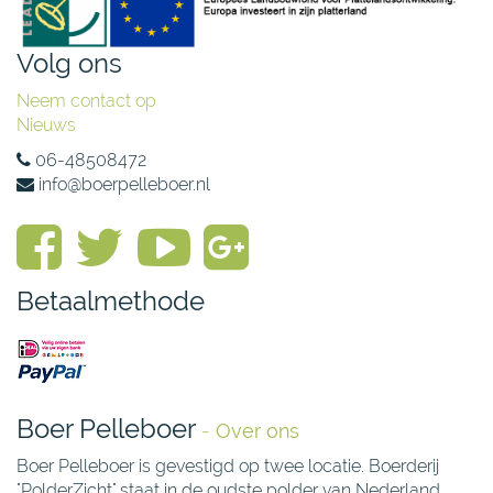
Volg ons
Neem contact op
Nieuws
06-48508472
info@boerpelleboer.nl
Betaalmethode
Boer Pelleboer
-
Over ons
Boer Pelleboer is gevestigd op twee locatie. Boerderij
"PolderZicht" staat in de oudste polder van Nederland,