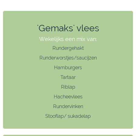
'Gemaks' vlees
Wekelijks een mix van:
Rundergehakt
Runderworstjes/saucijzen
Hamburgers
Tartaar
Riblap
Hacheevlees
Rundervinken
Stooflap/ sukadelap