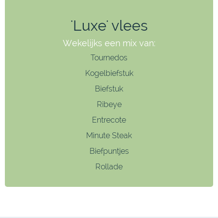
'Luxe' vlees
Wekelijks een mix van:
Tournedos
Kogelbiefstuk
Biefstuk
Ribeye
Entrecote
Minute Steak
Biefpuntjes
Rollade